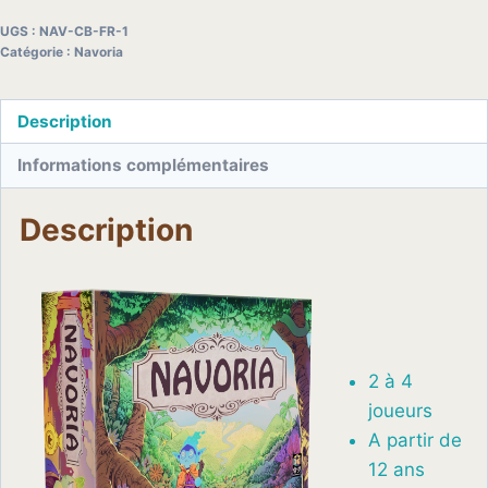
Navoria
UGS :
NAV-CB-FR-1
(FR)
Catégorie :
Navoria
Description
Informations complémentaires
Description
2 à 4
joueurs
A partir de
12 ans