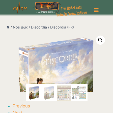
Aller
au
contenu
/
Nos jeux
/
Discordia
/
Discordia (FR)
Previous
Next